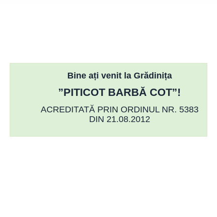
Bine ați venit la Grădinița
”PITICOT BARBĂ COT”!
ACREDITATĂ PRIN ORDINUL NR. 5383
DIN 21.08.2012
FIECARE COPIL PE CARE ÎL EDUCĂM
ESTE UN OM PE CARE
SOCIETATEA ÎL CÂȘTIGĂ!