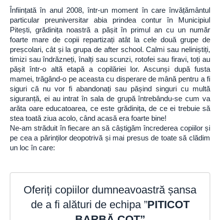
Înființată în anul 2008, într-un moment în care învățământul
particular preuniversitar abia prindea contur în Municipiul
Pitești, grădinița noastră a pășit în primul an cu un număr
foarte mare de copii repartizați atât la cele două grupe de
preșcolari, cât și la grupa de after school. Calmi sau neliniștiți,
timizi sau îndrăzneți, înalți sau scunzi, rotofei sau firavi, toți au
pășit într-o altă etapă a copilăriei lor. Ascunși după fusta
mamei, trăgând-o pe aceasta cu disperare de mână pentru a fi
siguri că nu vor fi abandonați sau pășind singuri cu multă
siguranță, ei au intrat în sala de grupă întrebându-se cum va
arăta oare educatoarea, ce este grădinița, de ce ei trebuie să
stea toată ziua acolo, când acasă era foarte bine!
Ne-am străduit în fiecare an să câștigăm încrederea copiilor și
pe cea a părinților deopotrivă și mai presus de toate să clădim
un loc în care:
Oferiți copiilor dumneavoastră șansa
de a fi alături de echipa ”
PITICOT
BARBĂ COT”